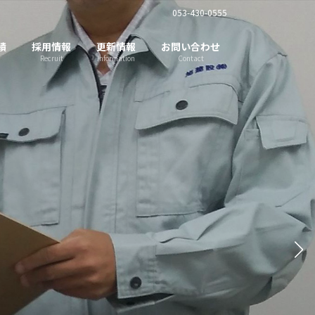
053-430-0555
績
採用情報
更新情報
お問い合わせ
Recruit
Information
Contact
創意と情熱をもって、
未来に残る仕事をする
旭建設株式会社