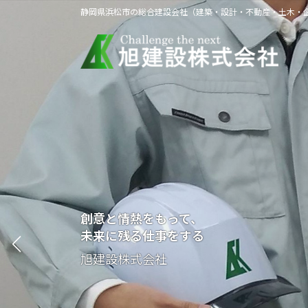
コ
ナ
静岡県浜松市の総合建設会社（建築・設計・不動産・土木・
ン
ビ
テ
ゲ
ン
ー
ツ
シ
へ
ョ
ス
ン
キ
に
ッ
移
プ
動
創意と情熱をもって、
未来に残る仕事をする
旭建設株式会社