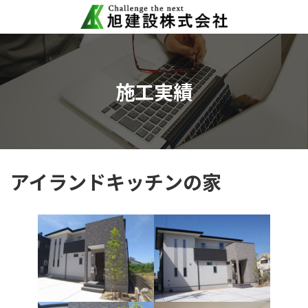
コ
ナ
ン
ビ
テ
ゲ
ン
ー
ツ
シ
へ
ョ
施工実績
ス
ン
キ
に
ッ
移
プ
動
アイランドキッチンの家